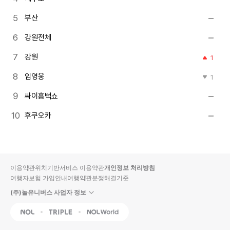
부산
강원전체
강원
1
임영웅
1
싸이흠뻑쇼
후쿠오카
이용약관
위치기반서비스 이용약관
개인정보 처리방침
여행자보험 가입안내
여행약관
분쟁해결기준
(주)놀유니버스 사업자 정보
NOL
Triple
Interpark Global