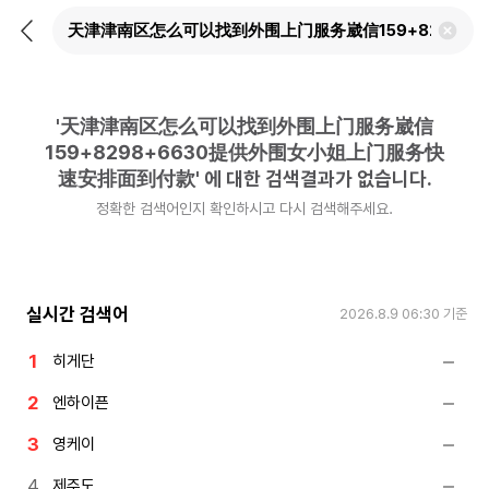
뒤
검
로
색
가
어
기
삭
제
'
天津津南区怎么可以找到外围上门服务崴信
하
기
159+8298+6630提供外围女小姐上门服务快
速安排面到付款
'
에 대한 검색결과가 없습니다.
정확한 검색어인지 확인하시고 다시 검색해주세요.
실시간 검색어
2026.8.9 06:30
기준
히게단
엔하이픈
영케이
제주도