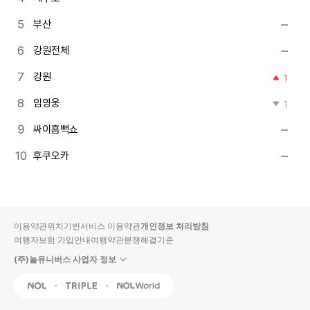
부산
강원전체
강원
1
임영웅
1
싸이흠뻑쇼
후쿠오카
이용약관
위치기반서비스 이용약관
개인정보 처리방침
여행자보험 가입안내
여행약관
분쟁해결기준
(주)놀유니버스 사업자 정보
NOL
Triple
Interpark Global