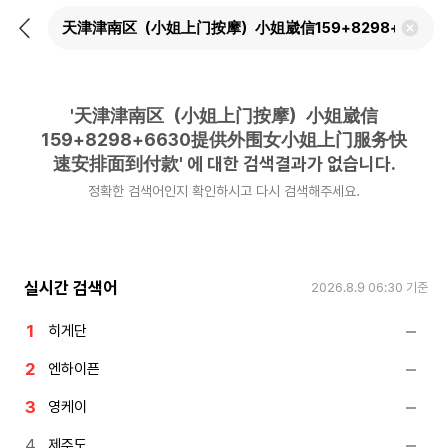
뒤
검
로
색
가
어
기
삭
제
'
天津津南区（小姐上门按摩）小姐崴信
하
기
159+8298+6630提供外围女小姐上门服务快
速安排面到付款
'
에 대한 검색결과가 없습니다.
정확한 검색어인지 확인하시고 다시 검색해주세요.
실시간 검색어
2026.8.9 06:30
기준
히게단
엔하이픈
영케이
제주도