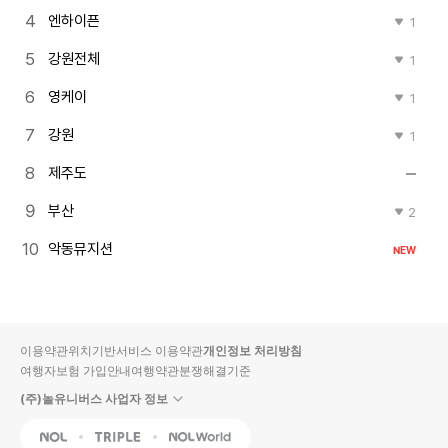
엔하이픈
1
강원전체
1
영케이
1
강원
1
제주도
부산
2
악동뮤지션
NEW
이용약관
위치기반서비스 이용약관
개인정보 처리방침
여행자보험 가입안내
여행약관
분쟁해결기준
(주)놀유니버스 사업자 정보
NOL
Triple
Interpark Global