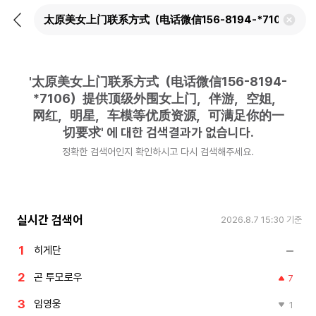
뒤
검
로
색
가
어
기
삭
제
'
太原美女上门联系方式（电话微信156-8194-
하
기
*7106）提供顶级外围女上门，伴游，空姐，
网红，明星，车模等优质资源，可满足你的一
切要求
'
에 대한 검색결과가 없습니다.
정확한 검색어인지 확인하시고 다시 검색해주세요.
실시간 검색어
2026.8.7 15:30
기준
히게단
곤 투모로우
7
임영웅
1