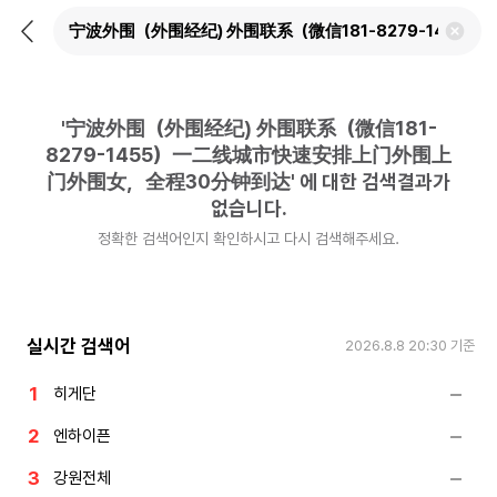
뒤
검
로
색
가
어
기
삭
제
'
宁波外围（外围经纪) 外围联系（微信181-
하
기
8279-1455）一二线城市快速安排上门外围上
门外围女，全程30分钟到达
'
에 대한 검색결과가
없습니다.
정확한 검색어인지 확인하시고 다시 검색해주세요.
실시간 검색어
2026.8.8 20:30
기준
히게단
엔하이픈
강원전체