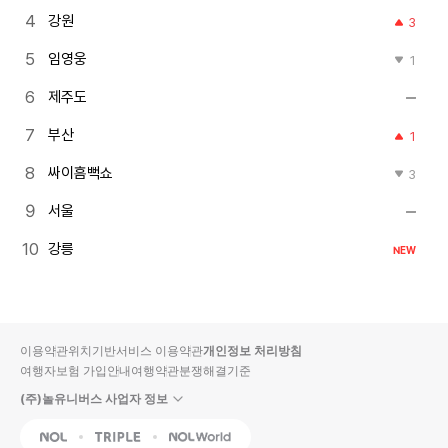
강원
3
임영웅
1
제주도
부산
1
싸이흠뻑쇼
3
서울
강릉
NEW
이용약관
위치기반서비스 이용약관
개인정보 처리방침
여행자보험 가입안내
여행약관
분쟁해결기준
(주)놀유니버스 사업자 정보
NOL
Triple
Interpark Global