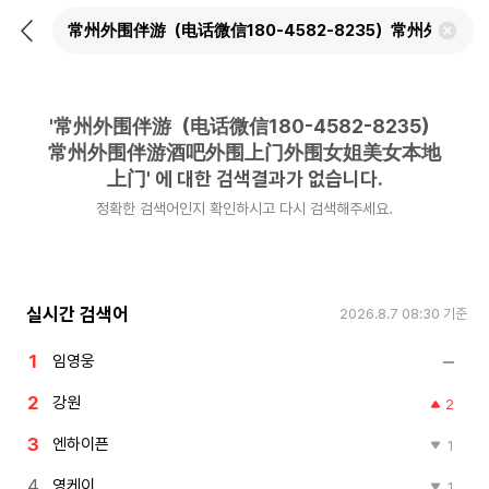
뒤
검
로
색
가
어
기
삭
제
'
常州外围伴游（电话微信180-4582-8235）
하
기
常州外围伴游酒吧外围上门外围女姐美女本地
上门
'
에 대한 검색결과가 없습니다.
정확한 검색어인지 확인하시고 다시 검색해주세요.
실시간 검색어
2026.8.7 08:30
기준
임영웅
강원
2
엔하이픈
1
영케이
1