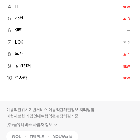
t1
NEW
강원
3
앤팀
LCK
2
부산
1
강원전체
NEW
오사카
NEW
이용약관
위치기반서비스 이용약관
개인정보 처리방침
여행자보험 가입안내
여행약관
분쟁해결기준
(주)놀유니버스 사업자 정보
NOL
Triple
Interpark Global