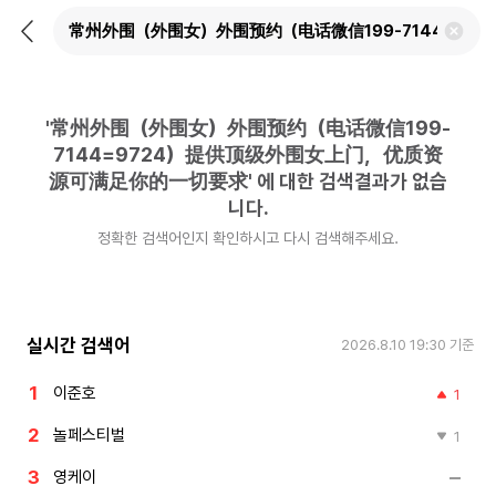
뒤
검
로
색
가
어
기
삭
제
'
常州外围（外围女）外围预约（电话微信199-
하
기
7144=9724）提供顶级外围女上门，优质资
源可满足你的一切要求
'
에 대한 검색결과가 없습
니다.
정확한 검색어인지 확인하시고 다시 검색해주세요.
실시간 검색어
2026.8.10 19:30
기준
이준호
1
놀페스티벌
1
영케이