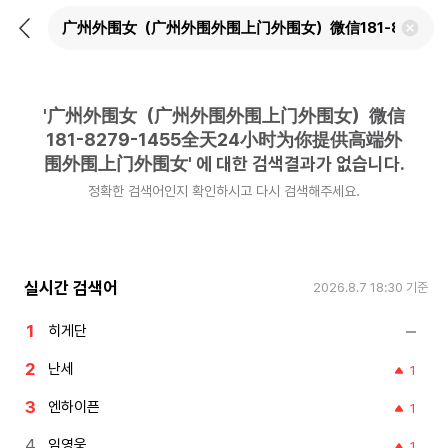
뒤
검
로
색
가
어
기
삭
제
'
广州外围女（广州外围外围上门外围女）微信
하
기
181-8279-1455全天24小时为你提供高端外
围外围上门外围女
'
에 대한 검색결과가 없습니다.
정확한 검색어인지 확인하시고 다시 검색해주세요.
실시간 검색어
2026.8.7 18:30
기준
히게단
난세
1
엔하이픈
1
임영웅
1