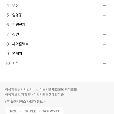
부산
임영웅
강원전체
강원
싸이흠뻑쇼
영케이
서울
이용약관
위치기반서비스 이용약관
개인정보 처리방침
여행자보험 가입안내
여행약관
분쟁해결기준
(주)놀유니버스 사업자 정보
NOL
Triple
Interpark Global