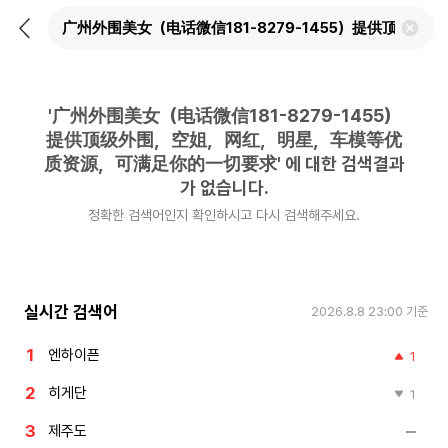
뒤
검
로
색
가
어
기
삭
제
'
广州外围美女（电话微信181-8279-1455）
하
기
提供顶级外围，空姐，网红，明星，车模等优
质资源，可满足你的一切要求
'
에 대한 검색결과
가 없습니다.
정확한 검색어인지 확인하시고 다시 검색해주세요.
실시간 검색어
2026.8.8 23:00
기준
엔하이픈
1
히게단
1
제주도