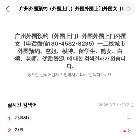
뒤
검
로
색
가
어
기
삭
제
'
广州外围预约（外围上门）外围外围上门外围
하
기
女（电话微信180-4582-8235）一二线城市
外围预约、空姐、模特、留学生、熟女、白
领、老师、优质资源
'
에 대한 검색결과가 없습니
다.
정확한 검색어인지 확인하시고 다시 검색해주세요.
실시간 검색어
2026.8.7 11:30
기준
강원전체
강원
2