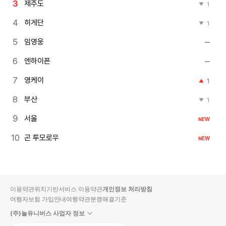
제주도
1
히게단
1
임영웅
엔하이픈
영케이
1
부산
1
서울
NEW
곤 투모로우
NEW
이용약관
위치기반서비스 이용약관
개인정보 처리방침
여행자보험 가입안내
여행약관
분쟁해결기준
(주)놀유니버스 사업자 정보