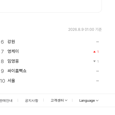
2026.8.9 01:00
기준
강원
영케이
1
임영웅
1
싸이흠뻑쇼
서울
고객센터
판매안내
공지사항
Language