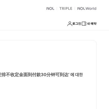
照片快速安排不收定金面到付款30分钟可到达
NOL
트리플
Global Interpark
로그인
내 예약
速安排不收定金面到付款30分钟可到达
'
에 대한