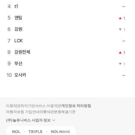
t1
앤팀
1
강원
1
LCK
강원전체
1
부산
1
오사카
이용약관
위치기반서비스 이용약관
개인정보 처리방침
여행자보험 가입안내
여행약관
분쟁해결기준
(주)놀유니버스 사업자 정보
NOL
Triple
Interpark Global