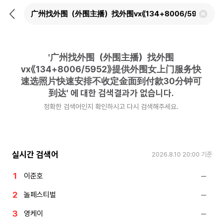
뒤
검
로
색
가
어
기
삭
제
'
广州找外围（外围主播）找外围
하
기
vx《134+8006/5952》提供外围女上门服务快
速选照片快速安排不收定金面到付款30分钟可
到达
'
에 대한 검색결과가 없습니다.
정확한 검색어인지 확인하시고 다시 검색해주세요.
실시간 검색어
2026.8.10 20:00
기준
이준호
놀페스티벌
영케이