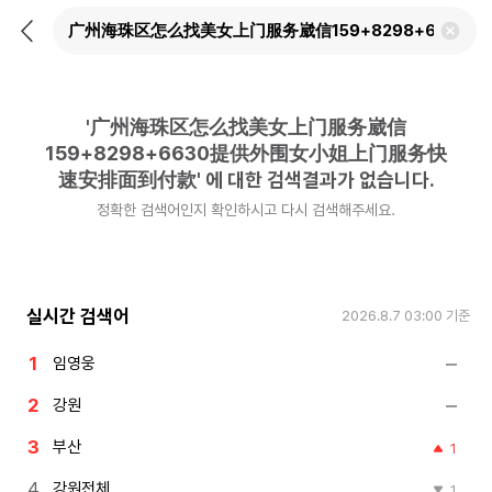
뒤
검
로
색
가
어
기
삭
제
'
广州海珠区怎么找美女上门服务崴信
하
기
159+8298+6630提供外围女小姐上门服务快
速安排面到付款
'
에 대한 검색결과가 없습니다.
정확한 검색어인지 확인하시고 다시 검색해주세요.
실시간 검색어
2026.8.7 03:00
기준
임영웅
강원
부산
1
강원전체
1