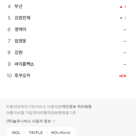
부산
1
강원전체
1
영케이
임영웅
강원
싸이흠뻑쇼
후쿠오카
NEW
이용약관
위치기반서비스 이용약관
개인정보 처리방침
여행자보험 가입안내
여행약관
분쟁해결기준
(주)놀유니버스 사업자 정보
NOL
Triple
Interpark Global