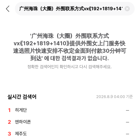
뒤
검
로
색
가
어
기
삭
제
'
广州海珠（大圈）外围联系方式
하
기
vx《192+1819+1410》提供外围女上门服务快
速选照片快速安排不收定金面到付款30分钟可
到达
'
에 대한 검색결과가 없습니다.
정확한 검색어인지 확인하시고 다시 검색해주세요.
실시간 검색어
2026.8.9 04:00
기준
히게단
엔하이픈
제주도