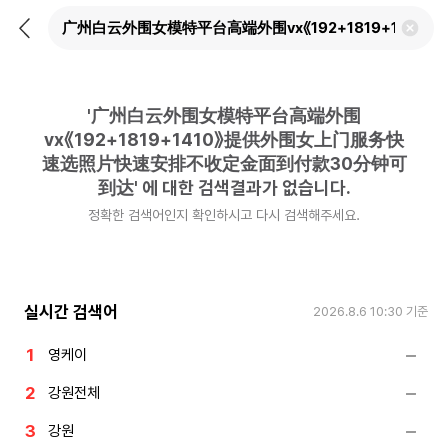
뒤
검
로
색
가
어
기
삭
제
'
广州白云外围女模特平台高端外围
하
기
vx《192+1819+1410》提供外围女上门服务快
速选照片快速安排不收定金面到付款30分钟可
到达
'
에 대한 검색결과가 없습니다.
정확한 검색어인지 확인하시고 다시 검색해주세요.
실시간 검색어
2026.8.6 10:30
기준
영케이
강원전체
강원