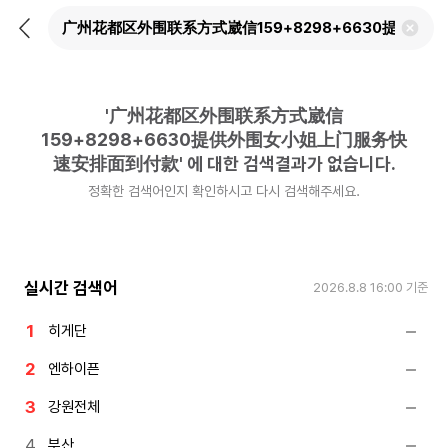
뒤
검
로
색
가
어
기
삭
제
'
广州花都区外围联系方式崴信
하
기
159+8298+6630提供外围女小姐上门服务快
速安排面到付款
'
에 대한 검색결과가 없습니다.
정확한 검색어인지 확인하시고 다시 검색해주세요.
실시간 검색어
2026.8.8 16:00
기준
히게단
엔하이픈
강원전체
부산