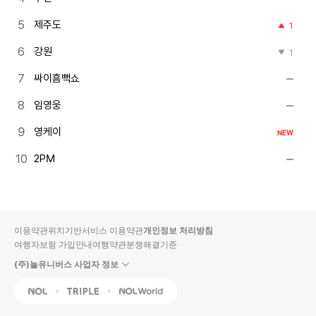
제주도
1
강원
1
싸이흠뻑쇼
임영웅
영케이
NEW
2PM
이용약관
위치기반서비스 이용약관
개인정보 처리방침
여행자보험 가입안내
여행약관
분쟁해결기준
(주)놀유니버스 사업자 정보
NOL
Triple
Interpark Global