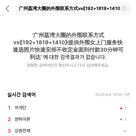
뒤
검
로
색
가
어
기
삭
제
'
广州荔湾大圈的外围联系方式
하
기
vx《192+1819+1410》提供外围女上门服务快
速选照片快速安排不收定金面到付款30分钟可
到达
'
에 대한 검색결과가 없습니다.
정확한 검색어인지 확인하시고 다시 검색해주세요.
실시간 검색어
2026.8.8 19:30
기준
히게단
1
엔하이픈
1
강원전체