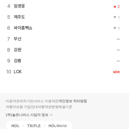
임영웅
2
제주도
1
싸이흠뻑쇼
1
부산
강원
강릉
LCK
NEW
이용약관
위치기반서비스 이용약관
개인정보 처리방침
여행자보험 가입안내
여행약관
분쟁해결기준
(주)놀유니버스 사업자 정보
NOL
Triple
Interpark Global