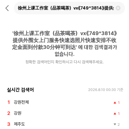
뒤
검
로
색
가
어
기
삭
제
'
徐州上课工作室（品茶喝茶）vx《749*3814》
하
기
提供外围女上门服务快速选照片快速安排不收
定金面到付款30分钟可到达
'
에 대한 검색결과가
없습니다.
정확한 검색어인지 확인하시고 다시 검색해주세요.
실시간 검색어
2026.8.10 00:30
기준
강원전체
1
강원
1
제주도
2