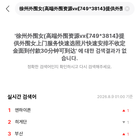
뒤
검
로
색
가
어
기
삭
제
'
徐州外围女(高端外围资源vx《749*3814》提
하
기
供外围女上门服务快速选照片快速安排不收定
金面到付款30分钟可到达
'
에 대한 검색결과가 없
습니다.
정확한 검색어인지 확인하시고 다시 검색해주세요.
실시간 검색어
2026.8.9 01:00
기준
엔하이픈
1
히게단
1
부산
1