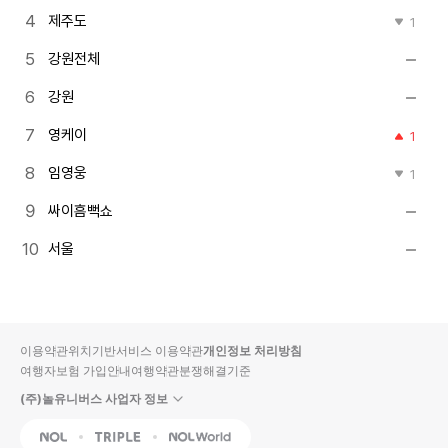
제주도
1
강원전체
강원
영케이
1
임영웅
1
싸이흠뻑쇼
서울
이용약관
위치기반서비스 이용약관
개인정보 처리방침
여행자보험 가입안내
여행약관
분쟁해결기준
(주)놀유니버스 사업자 정보
NOL
Triple
Interpark Global