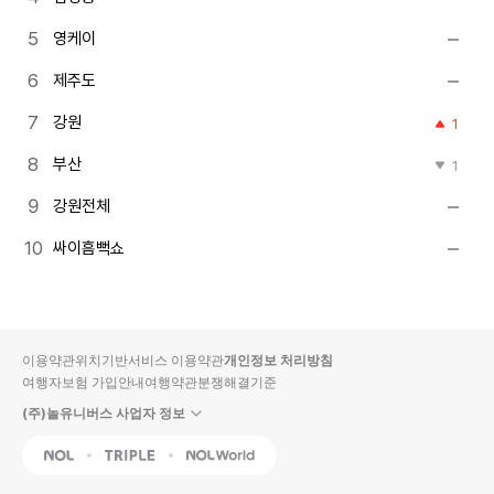
영케이
제주도
강원
1
부산
1
강원전체
싸이흠뻑쇼
이용약관
위치기반서비스 이용약관
개인정보 처리방침
여행자보험 가입안내
여행약관
분쟁해결기준
(주)놀유니버스 사업자 정보
NOL
Triple
Interpark Global