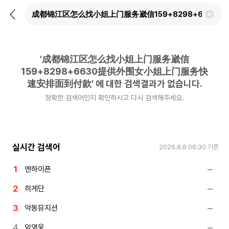
뒤
검
로
색
가
어
기
삭
제
'
成都锦江区怎么找小姐上门服务崴信
하
기
159+8298+6630提供外围女小姐上门服务快
速安排面到付款
'
에 대한 검색결과가 없습니다.
정확한 검색어인지 확인하시고 다시 검색해주세요.
실시간 검색어
2026.8.8 06:30
기준
엔하이픈
히게단
악동뮤지션
임영웅