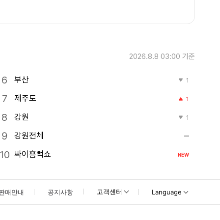
2026.8.8 03:00
기준
부산
1
제주도
1
강원
1
강원전체
싸이흠뻑쇼
NEW
고객센터
판매안내
공지사항
Language