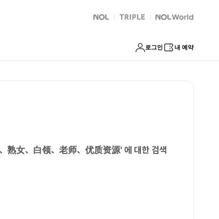
、留学生、熟女、白领、老师、优质资源
NOL
트리플
Global Interpark
로그인
내 예약
学生、熟女、白领、老师、优质资源
'
에 대한 검색