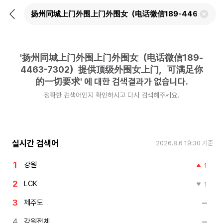
뒤
검
로
색
가
어
기
삭
제
'
扬州同城上门外围上门外围女（电话微信189-
하
기
4463-7302）提供顶级外围女上门，可满足你
的一切要求
'
에 대한 검색결과가 없습니다.
정확한 검색어인지 확인하시고 다시 검색해주세요.
실시간 검색어
2026.8.6 19:30
기준
강원
1
LCK
1
제주도
강원전체