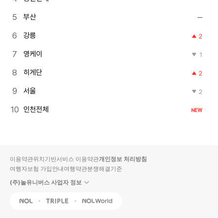
부산
강릉
2
영케이
1
히게단
2
서울
2
인천전체
NEW
이용약관
위치기반서비스 이용약관
개인정보 처리방침
여행자보험 가입안내
여행약관
분쟁해결기준
(주)놀유니버스 사업자 정보
NOL
Triple
Interpark Global