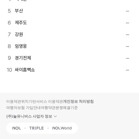
부산
제주도
강원
임영웅
경기전체
싸이흠뻑쇼
이용약관
위치기반서비스 이용약관
개인정보 처리방침
여행자보험 가입안내
여행약관
분쟁해결기준
(주)놀유니버스 사업자 정보
NOL
Triple
Interpark Global