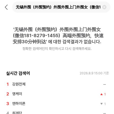
뒤
검
로
색
가
어
기
삭
제
'
无锡外围（外围预约）外围外围上门外围女
하
기
（微信181-8279-1455）高端外围预约，快速
安排30分钟到达
'
에 대한 검색결과가 없습니다.
정확한 검색어인지 확인하시고 다시 검색해주세요.
실시간 검색어
2026.8.9 15:00
기준
강원전체
영케이
1
엔하이픈
1
히게단