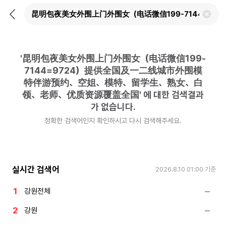
뒤
검
로
색
가
어
기
삭
제
'
昆明包夜美女外围上门外围女（电话微信199-
하
기
7144=9724）提供全国及一二线城市外围模
特伴游预约、空姐、模特、留学生、熟女、白
领、老师、优质资源覆盖全国
'
에 대한 검색결과
가 없습니다.
정확한 검색어인지 확인하시고 다시 검색해주세요.
실시간 검색어
2026.8.10 01:00
기준
강원전체
강원