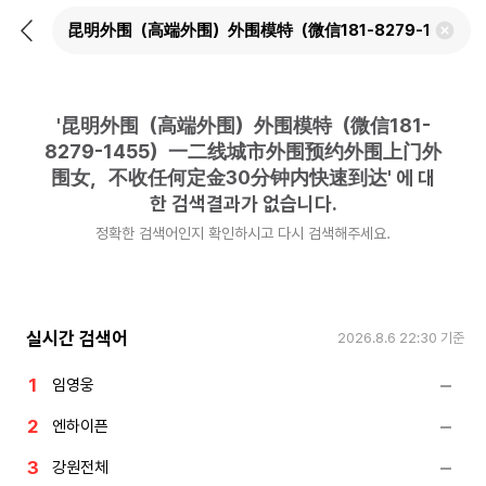
뒤
검
로
색
가
어
기
삭
제
'
昆明外围（高端外围）外围模特（微信181-
하
기
8279-1455）一二线城市外围预约外围上门外
围女，不收任何定金30分钟内快速到达
'
에 대
한 검색결과가 없습니다.
정확한 검색어인지 확인하시고 다시 검색해주세요.
실시간 검색어
2026.8.6 22:30
기준
임영웅
엔하이픈
강원전체