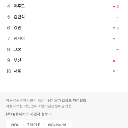
제주도
3
김민석
강원
2
영케이
1
LCK
부산
1
서울
1
이용약관
위치기반서비스 이용약관
개인정보 처리방침
여행자보험 가입안내
여행약관
분쟁해결기준
(주)놀유니버스 사업자 정보
NOL
Triple
Interpark Global