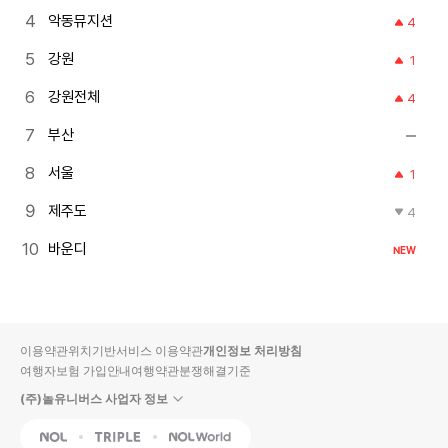
악동뮤지션
4
강원
1
강원전체
4
부산
서울
1
제주도
4
바운디
NEW
이용약관
위치기반서비스 이용약관
개인정보 처리방침
여행자보험 가입안내
여행약관
분쟁해결기준
(주)놀유니버스 사업자 정보
NOL
Triple
Interpark Global