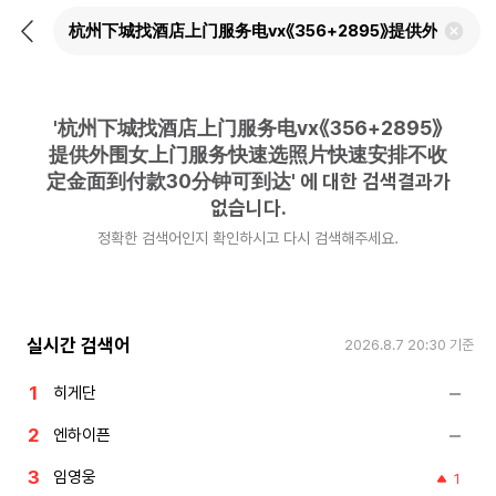
뒤
검
로
색
가
어
기
삭
제
'
杭州下城找酒店上门服务电vx《356+2895》
하
기
提供外围女上门服务快速选照片快速安排不收
定金面到付款30分钟可到达
'
에 대한 검색결과가
없습니다.
정확한 검색어인지 확인하시고 다시 검색해주세요.
실시간 검색어
2026.8.7 20:30
기준
히게단
엔하이픈
임영웅
1