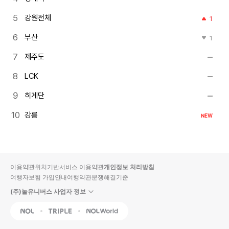
강원전체
1
부산
1
제주도
LCK
히게단
강릉
NEW
이용약관
위치기반서비스 이용약관
개인정보 처리방침
여행자보험 가입안내
여행약관
분쟁해결기준
(주)놀유니버스 사업자 정보
NOL
Triple
Interpark Global