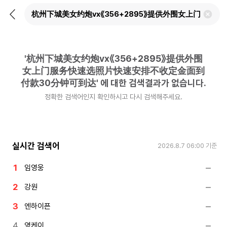
뒤
검
로
색
가
어
기
삭
제
'
杭州下城美女约炮vx《356+2895》提供外围
하
기
女上门服务快速选照片快速安排不收定金面到
付款30分钟可到达
'
에 대한 검색결과가 없습니다.
정확한 검색어인지 확인하시고 다시 검색해주세요.
실시간 검색어
2026.8.7 06:00
기준
임영웅
강원
엔하이픈
영케이