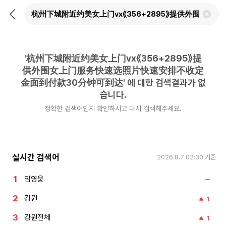
뒤
검
로
색
가
어
기
삭
제
'
杭州下城附近约美女上门vx《356+2895》提
하
기
供外围女上门服务快速选照片快速安排不收定
金面到付款30分钟可到达
'
에 대한 검색결과가 없
습니다.
정확한 검색어인지 확인하시고 다시 검색해주세요.
실시간 검색어
2026.8.7 02:30
기준
임영웅
강원
1
강원전체
1