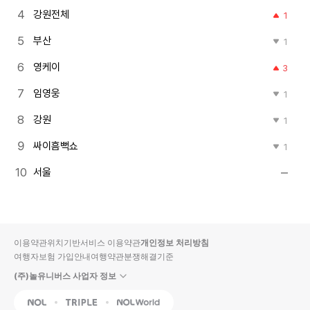
강원전체
1
부산
1
영케이
3
임영웅
1
강원
1
싸이흠뻑쇼
1
서울
이용약관
위치기반서비스 이용약관
개인정보 처리방침
여행자보험 가입안내
여행약관
분쟁해결기준
(주)놀유니버스 사업자 정보
NOL
Triple
Interpark Global