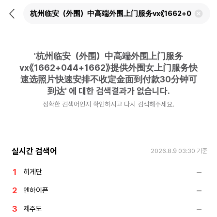
뒤
검
로
색
가
어
기
삭
제
'
杭州临安（外围）中高端外围上门服务
하
기
vx《1662+044+1662》提供外围女上门服务快
速选照片快速安排不收定金面到付款30分钟可
到达
'
에 대한 검색결과가 없습니다.
정확한 검색어인지 확인하시고 다시 검색해주세요.
실시간 검색어
2026.8.9 03:30
기준
히게단
엔하이픈
제주도