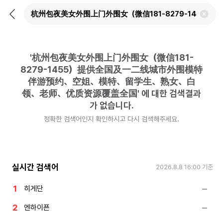
뒤
검
로
색
가
어
기
삭
제
'
杭州包夜美女外围上门外围女（微信181-
하
기
8279-1455）提供全国及一二线城市外围模特
伴游预约、空姐、模特、留学生、熟女、白
领、老师、优质资源覆盖全国
'
에 대한 검색결과
가 없습니다.
정확한 검색어인지 확인하시고 다시 검색해주세요.
실시간 검색어
2026.8.8 16:00
기준
히게단
엔하이픈