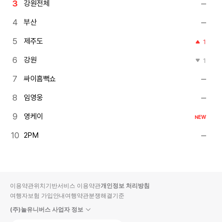
강원전체
부산
제주도
1
강원
1
싸이흠뻑쇼
임영웅
영케이
NEW
2PM
이용약관
위치기반서비스 이용약관
개인정보 처리방침
여행자보험 가입안내
여행약관
분쟁해결기준
(주)놀유니버스 사업자 정보