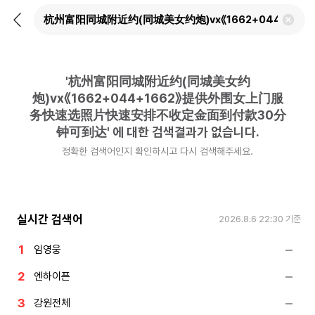
뒤
검
로
색
가
어
기
삭
제
'
杭州富阳同城附近约(同城美女约
하
기
炮)vx《1662+044+1662》提供外围女上门服
务快速选照片快速安排不收定金面到付款30分
钟可到达
'
에 대한 검색결과가 없습니다.
정확한 검색어인지 확인하시고 다시 검색해주세요.
실시간 검색어
2026.8.6 22:30
기준
임영웅
엔하이픈
강원전체