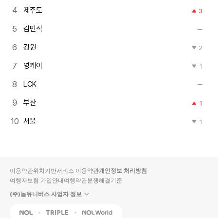
제주도
3
김민석
강원
2
영케이
1
LCK
부산
1
서울
1
이용약관
위치기반서비스 이용약관
개인정보 처리방침
여행자보험 가입안내
여행약관
분쟁해결기준
(주)놀유니버스 사업자 정보
NOL
Triple
Interpark Global