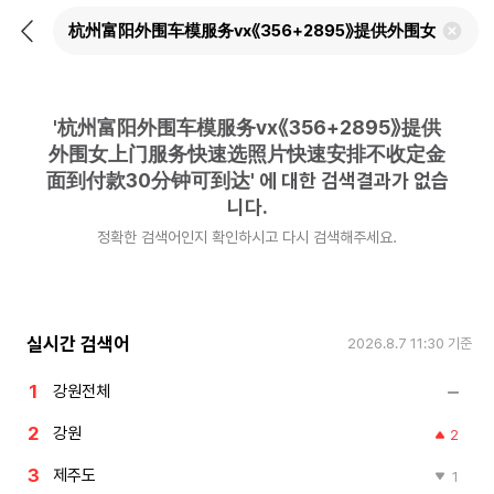
뒤
검
로
색
가
어
기
삭
제
'
杭州富阳外围车模服务vx《356+2895》提供
하
기
外围女上门服务快速选照片快速安排不收定金
面到付款30分钟可到达
'
에 대한 검색결과가 없습
니다.
정확한 검색어인지 확인하시고 다시 검색해주세요.
실시간 검색어
2026.8.7 11:30
기준
강원전체
강원
2
제주도
1