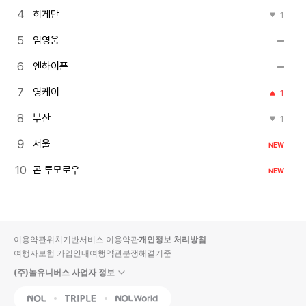
히게단
1
임영웅
엔하이픈
영케이
1
부산
1
서울
NEW
곤 투모로우
NEW
이용약관
위치기반서비스 이용약관
개인정보 처리방침
여행자보험 가입안내
여행약관
분쟁해결기준
(주)놀유니버스 사업자 정보
NOL
Triple
Interpark Global