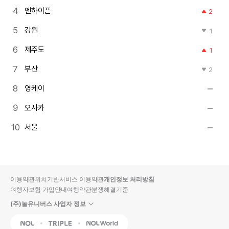
엔하이픈
2
강원
1
제주도
1
부산
2
영케이
오사카
서울
이용약관
위치기반서비스 이용약관
개인정보 처리방침
여행자보험 가입안내
여행약관
분쟁해결기준
(주)놀유니버스 사업자 정보
NOL
Triple
Interpark Global