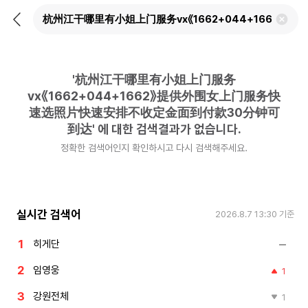
뒤
검
로
색
가
어
기
삭
제
'
杭州江干哪里有小姐上门服务
하
기
vx《1662+044+1662》提供外围女上门服务快
速选照片快速安排不收定金面到付款30分钟可
到达
'
에 대한 검색결과가 없습니다.
정확한 검색어인지 확인하시고 다시 검색해주세요.
실시간 검색어
2026.8.7 13:30
기준
히게단
임영웅
1
강원전체
1