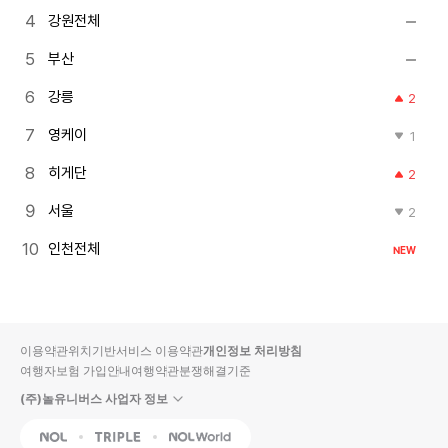
강원전체
부산
강릉
2
영케이
1
히게단
2
서울
2
인천전체
NEW
이용약관
위치기반서비스 이용약관
개인정보 처리방침
여행자보험 가입안내
여행약관
분쟁해결기준
(주)놀유니버스 사업자 정보
NOL
Triple
Interpark Global