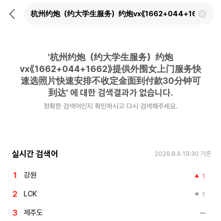
뒤
검
로
색
가
어
기
삭
제
'
杭州约炮（约大学生服务）约炮
하
기
vx《1662+044+1662》提供外围女上门服务快
速选照片快速安排不收定金面到付款30分钟可
到达
'
에 대한 검색결과가 없습니다.
정확한 검색어인지 확인하시고 다시 검색해주세요.
실시간 검색어
2026.8.6 19:30
기준
강원
1
LCK
1
제주도