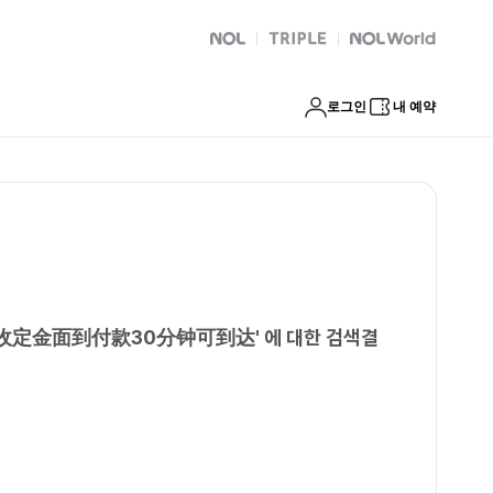
速安排不收定金面到付款30分钟可到达
NOL
트리플
Global Interpark
로그인
내 예약
不收定金面到付款30分钟可到达
'
에 대한 검색결