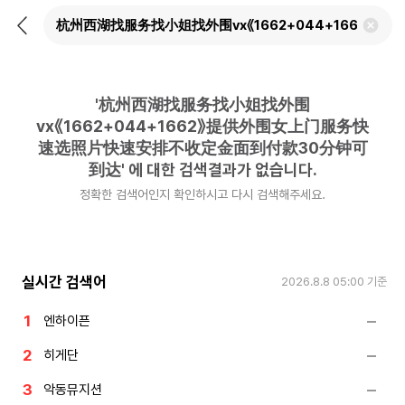
뒤
검
로
색
가
어
기
삭
제
'
杭州西湖找服务找小姐找外围
하
기
vx《1662+044+1662》提供外围女上门服务快
速选照片快速安排不收定金面到付款30分钟可
到达
'
에 대한 검색결과가 없습니다.
정확한 검색어인지 확인하시고 다시 검색해주세요.
실시간 검색어
2026.8.8 05:00
기준
엔하이픈
히게단
악동뮤지션