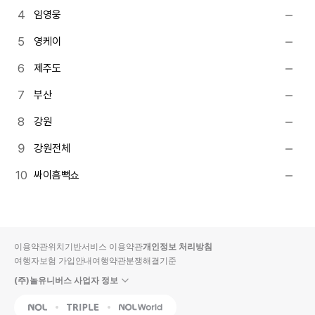
임영웅
영케이
제주도
부산
강원
강원전체
싸이흠뻑쇼
이용약관
위치기반서비스 이용약관
개인정보 처리방침
여행자보험 가입안내
여행약관
분쟁해결기준
(주)놀유니버스 사업자 정보
NOL
Triple
Interpark Global