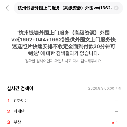
뒤
검
로
색
가
어
기
삭
제
'
杭州钱塘外围上门服务（高级资源）外围
하
기
vx《1662+044+1662》提供外围女上门服务快
速选照片快速安排不收定金面到付款30分钟可
到达
'
에 대한 검색결과가 없습니다.
정확한 검색어인지 확인하시고 다시 검색해주세요.
실시간 검색어
2026.8.9 00:00
기준
엔하이픈
히게단
부산
1