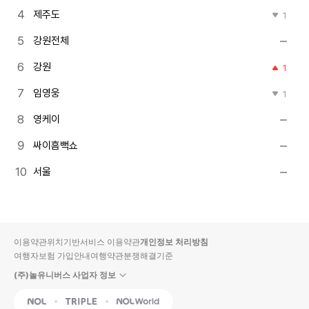
제주도
1
강원전체
강원
1
임영웅
1
영케이
싸이흠뻑쇼
서울
이용약관
위치기반서비스 이용약관
개인정보 처리방침
여행자보험 가입안내
여행약관
분쟁해결기준
(주)놀유니버스 사업자 정보
NOL
Triple
Interpark Global