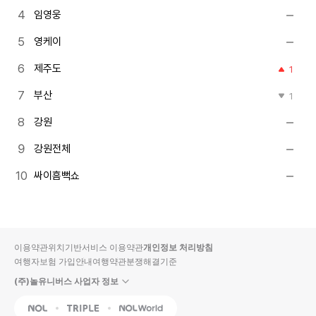
임영웅
영케이
제주도
1
부산
1
강원
강원전체
싸이흠뻑쇼
이용약관
위치기반서비스 이용약관
개인정보 처리방침
여행자보험 가입안내
여행약관
분쟁해결기준
(주)놀유니버스 사업자 정보
NOL
Triple
Interpark Global