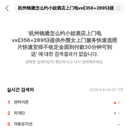
뒤
검
로
색
가
어
기
삭
제
'
杭州钱塘怎么约小姐酒店上门电
하
기
vx《356+2895》提供外围女上门服务快速选照
片快速安排不收定金面到付款30分钟可到
达
'
에 대한 검색결과가 없습니다.
정확한 검색어인지 확인하시고 다시 검색해주세요.
실시간 검색어
2026.8.8 04:30
기준
엔하이픈
1
히게단
1
악동뮤지션