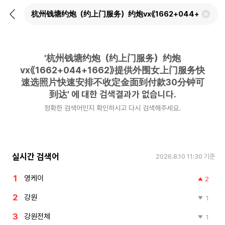
뒤
검
로
색
가
어
기
삭
제
'
杭州钱塘约炮（约上门服务）约炮
하
기
vx《1662+044+1662》提供外围女上门服务快
速选照片快速安排不收定金面到付款30分钟可
到达
'
에 대한 검색결과가 없습니다.
정확한 검색어인지 확인하시고 다시 검색해주세요.
실시간 검색어
2026.8.10 11:30
기준
영케이
2
강원
1
강원전체
1