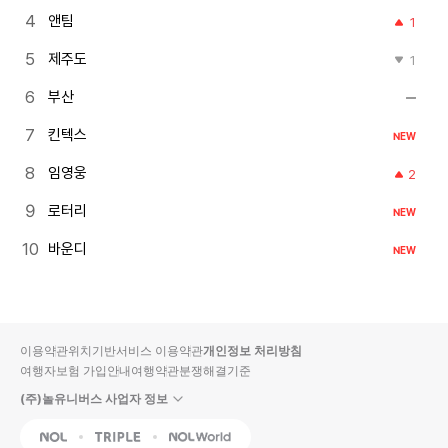
앤팀
1
제주도
1
부산
킨텍스
NEW
임영웅
2
로터리
NEW
바운디
NEW
이용약관
위치기반서비스 이용약관
개인정보 처리방침
여행자보험 가입안내
여행약관
분쟁해결기준
(주)놀유니버스 사업자 정보
NOL
Triple
Interpark Global