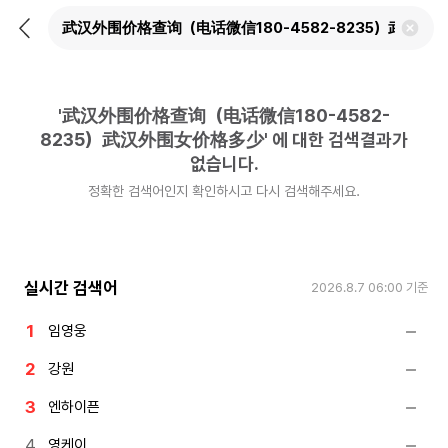
뒤
검
로
색
가
어
기
삭
제
'
武汉外围价格查询（电话微信180-4582-
하
기
8235）武汉外围女价格多少
'
에 대한 검색결과가
없습니다.
정확한 검색어인지 확인하시고 다시 검색해주세요.
실시간 검색어
2026.8.7 06:00
기준
임영웅
강원
엔하이픈
영케이