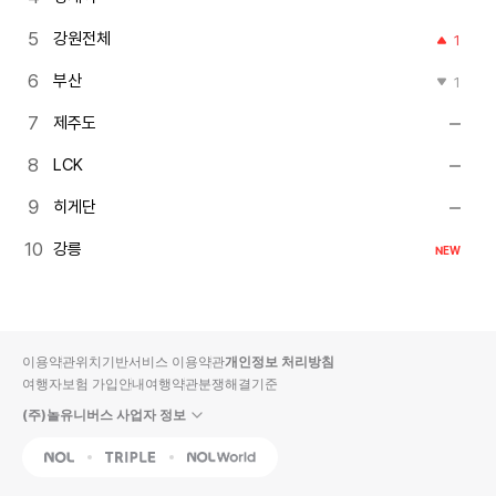
강원전체
1
부산
1
제주도
LCK
히게단
강릉
NEW
이용약관
위치기반서비스 이용약관
개인정보 처리방침
여행자보험 가입안내
여행약관
분쟁해결기준
(주)놀유니버스 사업자 정보
NOL
Triple
Interpark Global