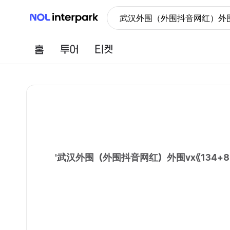
NOL 인터파크
武汉外围（外围抖音网红）外围v
홈
투어
티켓
'
武汉外围（外围抖音网红）外围vx《134+