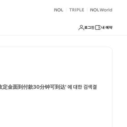
速安排不收定金面到付款30分钟可到达
NOL
트리플
Global Interpark
로그인
내 예약
不收定金面到付款30分钟可到达
'
에 대한 검색결