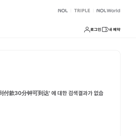
收定金面到付款30分钟可到达
NOL
트리플
Global Interpark
로그인
내 예약
面到付款30分钟可到达
'
에 대한 검색결과가 없습