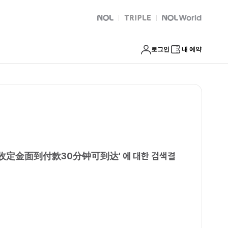
速安排不收定金面到付款30分钟可到达
NOL
트리플
Global Interpark
로그인
내 예약
不收定金面到付款30分钟可到达
'
에 대한 검색결