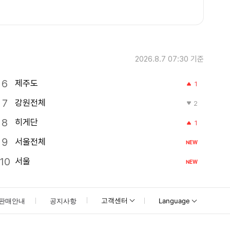
2026.8.7 07:30
기준
제주도
1
강원전체
2
히게단
1
서울전체
NEW
서울
NEW
고객센터
판매안내
공지사항
Language