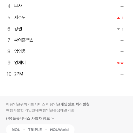
부산
제주도
1
강원
1
싸이흠뻑쇼
임영웅
영케이
NEW
2PM
이용약관
위치기반서비스 이용약관
개인정보 처리방침
여행자보험 가입안내
여행약관
분쟁해결기준
(주)놀유니버스 사업자 정보
NOL
Triple
Interpark Global