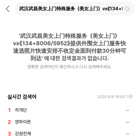
뒤
검
로
색
가
어
기
삭
제
'
武汉武昌美女上门特殊服务（美女上门）
하
기
vx《134+8006/5952》提供外围女上门服务快
速选照片快速安排不收定金面到付款30分钟可
到达
'
에 대한 검색결과가 없습니다.
정확한 검색어인지 확인하시고 다시 검색해주세요.
실시간 검색어
2026.8.8 16:00
기준
히게단
엔하이픈
강원전체