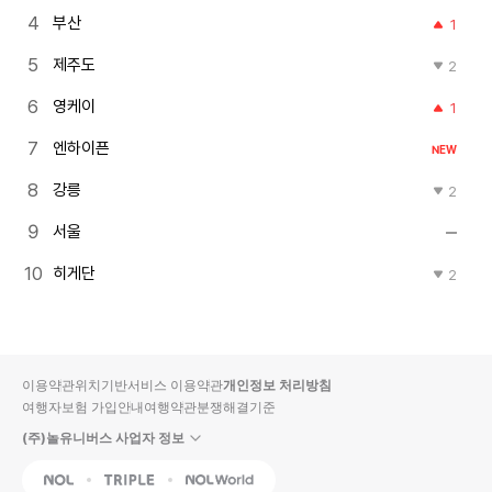
부산
1
제주도
2
영케이
1
엔하이픈
NEW
강릉
2
서울
히게단
2
이용약관
위치기반서비스 이용약관
개인정보 처리방침
여행자보험 가입안내
여행약관
분쟁해결기준
(주)놀유니버스 사업자 정보
NOL
Triple
Interpark Global