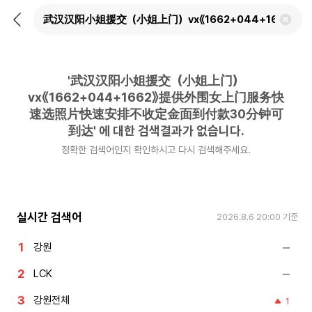
뒤
검
로
색
가
어
기
삭
제
'
武汉汉阳小姐援交（小姐上门）
하
기
vx《1662+044+1662》提供外围女上门服务快
速选照片快速安排不收定金面到付款30分钟可
到达
'
에 대한 검색결과가 없습니다.
정확한 검색어인지 확인하시고 다시 검색해주세요.
실시간 검색어
2026.8.6 20:00
기준
강원
LCK
강원전체
1