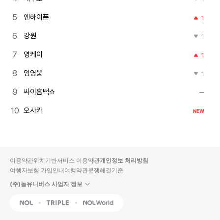
엔하이픈
1
강원
1
영케이
1
임영웅
1
싸이흠뻑쇼
오사카
NEW
이용약관
위치기반서비스 이용약관
개인정보 처리방침
여행자보험 가입안내
여행약관
분쟁해결기준
(주)놀유니버스 사업자 정보
NOL
Triple
Interpark Global