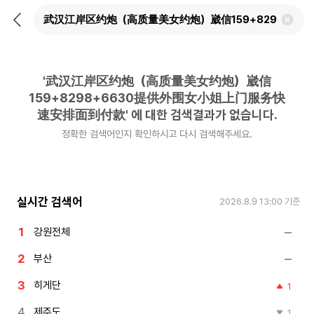
뒤
검
로
색
가
어
기
삭
제
'
武汉江岸区约炮（高质量美女约炮）崴信
하
기
159+8298+6630提供外围女小姐上门服务快
速安排面到付款
'
에 대한 검색결과가 없습니다.
정확한 검색어인지 확인하시고 다시 검색해주세요.
실시간 검색어
2026.8.9 13:00
기준
강원전체
부산
히게단
1
제주도
1