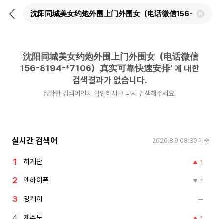
뒤
검
로
색
가
어
기
삭
제
'
沈阳同城美女约炮外围上门外围女（电话微信
하
기
156-8194-*7106）真实可靠快速安排
'
에 대한
검색결과가 없습니다.
정확한 검색어인지 확인하시고 다시 검색해주세요.
실시간 검색어
2026.8.9 08:30
기준
히게단
1
엔하이픈
1
영케이
제주도
1