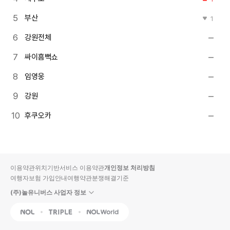
부산
1
강원전체
싸이흠뻑쇼
임영웅
강원
후쿠오카
이용약관
위치기반서비스 이용약관
개인정보 처리방침
여행자보험 가입안내
여행약관
분쟁해결기준
(주)놀유니버스 사업자 정보
NOL
Triple
Interpark Global