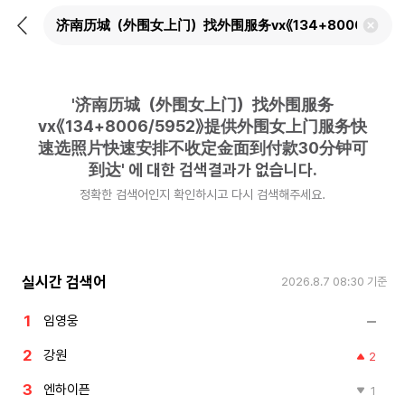
뒤
검
로
색
가
어
기
삭
제
'
济南历城（外围女上门）找外围服务
하
기
vx《134+8006/5952》提供外围女上门服务快
速选照片快速安排不收定金面到付款30分钟可
到达
'
에 대한 검색결과가 없습니다.
정확한 검색어인지 확인하시고 다시 검색해주세요.
실시간 검색어
2026.8.7 08:30
기준
임영웅
강원
2
엔하이픈
1