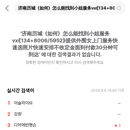
뒤
검
로
색
가
어
기
삭
제
'
济南历城（如何）怎么能找到小姐服务
하
기
vx《134+8006/5952》提供外围女上门服务快
速选照片快速安排不收定金面到付款30分钟可
到达
'
에 대한 검색결과가 없습니다.
정확한 검색어인지 확인하시고 다시 검색해주세요.
실시간 검색어
2026.8.6 16:00
기준
이슬라이브
강원
디어에반핸슨
3