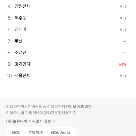
강원전체
1
제주도
1
영케이
1
부산
조성진
경기인디
NEW
서울전체
1
이용약관
위치기반서비스 이용약관
개인정보 처리방침
여행자보험 가입안내
여행약관
분쟁해결기준
(주)놀유니버스 사업자 정보
NOL
Triple
Interpark Global