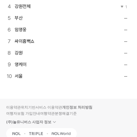
강원전체
1
부산
임영웅
싸이흠뻑쇼
강원
영케이
서울
이용약관
위치기반서비스 이용약관
개인정보 처리방침
여행자보험 가입안내
여행약관
분쟁해결기준
(주)놀유니버스 사업자 정보
NOL
Triple
Interpark Global