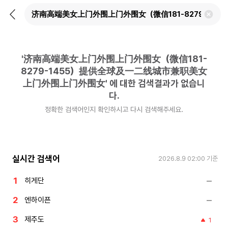
뒤
검
로
색
가
어
기
삭
제
'
济南高端美女上门外围上门外围女（微信181-
하
기
8279-1455）提供全球及一二线城市兼职美女
上门外围上门外围女
'
에 대한 검색결과가 없습니
다.
정확한 검색어인지 확인하시고 다시 검색해주세요.
실시간 검색어
2026.8.9 02:00
기준
히게단
엔하이픈
제주도
1